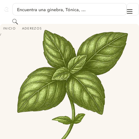
SALTAR A CONTENIDO
Encuentra una ginebra, Tónica, …
Me
GINVENTORY
Buscar
ALBAHACA
INICIO
ADEREZOS