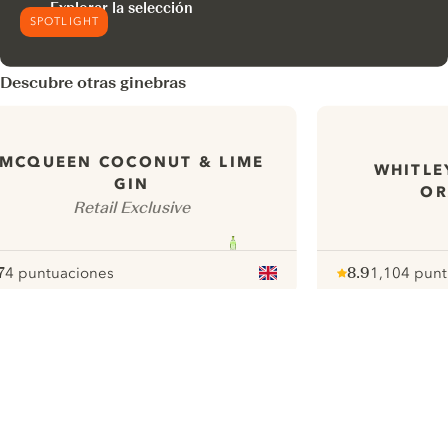
Explorar la selección
SPOTLIGHT
Descubre otras ginebras
MCQUEEN COCONUT & LIME
WHITLE
GIN
OR
Retail Exclusive
7
4 puntuaciones
8.9
1,104 punt
ote :
 10
pour
Note :
/ 10
pour
ui.nextImg