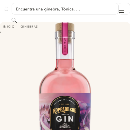
SALTAR A CONTENIDO
Encuentra una ginebra, Tónica, …
Me
GINVENTORY
Buscar
KOPPARBERG PREMIUM GIN - MIXED FRUIT
INICIO
GINEBRAS