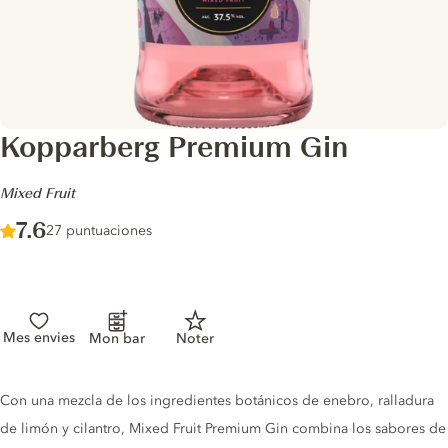
Kopparberg Premium Gin
-
Mixed Fruit
Score :
7.6
/ 10
27 puntuaciones
Mes envies
Mon bar
Noter
Gin description
Con una mezcla de los ingredientes botánicos de enebro, ralladura
de limón y cilantro, Mixed Fruit Premium Gin combina los sabores de