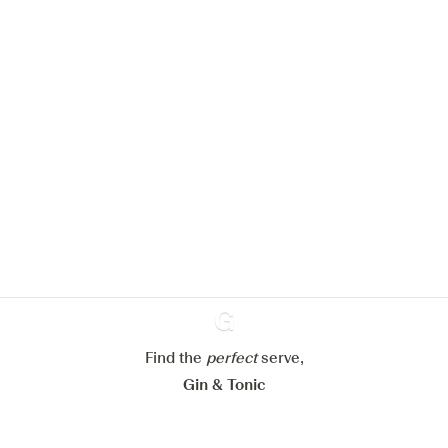
Nous aimerions utiliser des cookies
pour améliorer l’expérience de notre
site web.
En savoir plus sur
notre politique de gestion des
cookies
Paramétrer mes cookies
Refuser tout
Accepter tout
Find the
perfect
Ginventory
serve,
Gin & Tonic