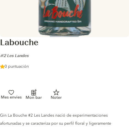
Labouche
-
#2 Les Landes
0 puntuación
Mes envies
Mon bar
Noter
Gin description
Gin La Bouche #2 Les Landes nació de experimentaciones
afortunadas y se caracteriza por su perfil floral y ligeramente