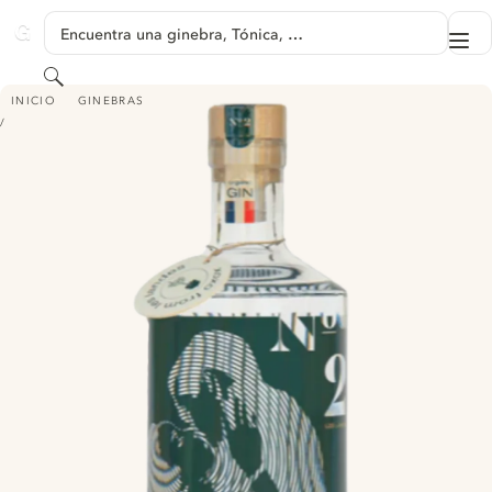
SALTAR A CONTENIDO
Encuentra una ginebra, Tónica, …
Me
GINVENTORY
Buscar
LABOUCHE - #2 LES LANDES
INICIO
GINEBRAS