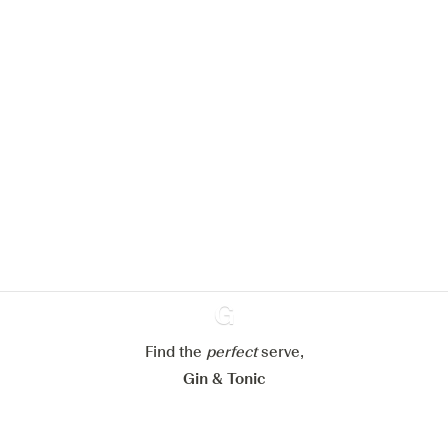
Nous aimerions utiliser des cookies
pour améliorer l’expérience de notre
site web.
En savoir plus sur
notre politique de gestion des
cookies
Paramétrer mes cookies
Refuser tout
Accepter tout
Find the
perfect
Ginventory
serve,
Gin & Tonic
News