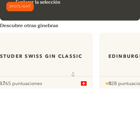
Explorar la selección
SPOTLIGHT
Descubre otras ginebras
STUDER SWISS GIN CLASSIC
EDINBURG
8.7
65 puntuaciones
8
28 puntuaci
ote :
 10
pour
Note :
/ 10
pour
ui.nextImg