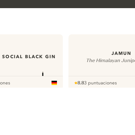
JAMUN
 SOCIAL BLACK GIN
The Himalayan Junipe
iones
8.8
3 puntuaciones
Note :
/ 10
pour
ews
Todas nuestras ginebras
ontact
Cookies Settings