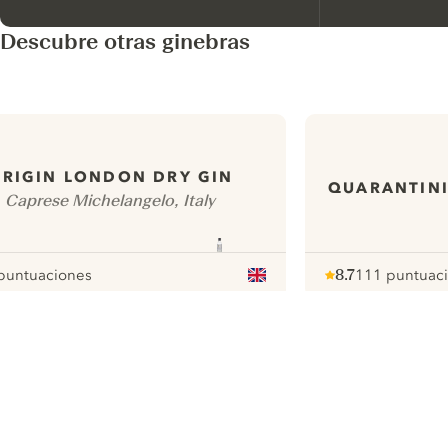
Descubre otras ginebras
RIGIN LONDON DRY GIN
QUARANTINI
Caprese Michelangelo, Italy
puntuaciones
8.7
111 puntuac
ur
Note :
/ 10
pour
ui.nextImg
N
Find the
perfect
serve,
C
Gin & Tonic