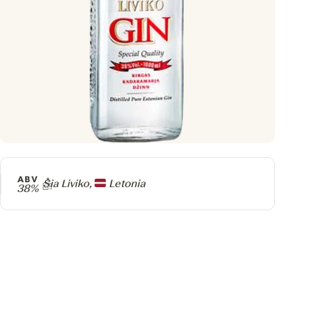
ABV
Producer
Sia Liviko,
Letonia
38%