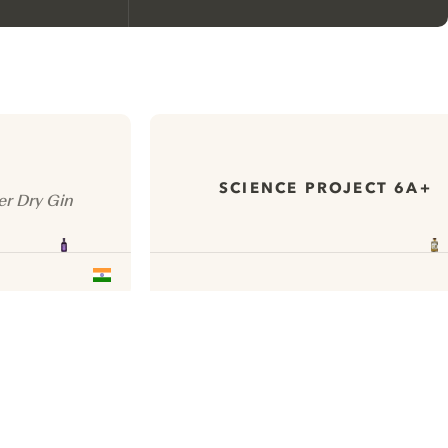
Nous aimerions utiliser des
cookies pour améliorer
l’expérience de notre site web.
En savoir plus sur
notre politique de gestion
SCIENCE PROJECT 6A+
r Dry Gin
des cookies
Paramétrer mes cookies
Refuser tout
Accepter tout
Available on
Available on
App Store
Google Play