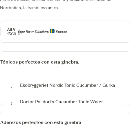
Norrbotten, la frambuesa ártica.
ABV
Producer
Lule River Distillery,
Suecia
42%
Tónicos perfectos con esta ginebra.
Ekobryggeriet Nordic Tonic Cucumber / Gurka
Doctor Polidori‘s Cucumber Tonic Water
Aderezos perfectos con esta ginebra