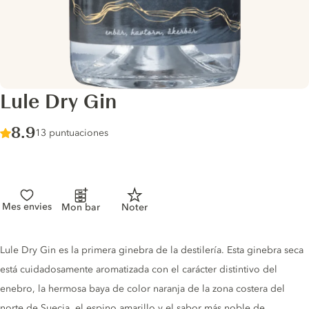
Lule Dry Gin
Score :
8.9
/ 10
13 puntuaciones
Mes envies
Mon bar
Noter
Gin description
Lule Dry Gin es la primera ginebra de la destilería. Esta ginebra seca
está cuidadosamente aromatizada con el carácter distintivo del
enebro, la hermosa baya de color naranja de la zona costera del
norte de Suecia, el espino amarillo y el sabor más noble de