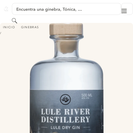
SALTAR A CONTENIDO
Encuentra una ginebra, Tónica, …
Me
GINVENTORY
Buscar
LULE DRY GIN
INICIO
GINEBRAS