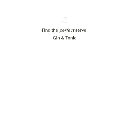
Paramétrer mes cookies
Refuser tout
Accepter tout
Find the
perfect
Ginventory
serve,
Gin & Tonic
News
Contact
Privacy Policy
Todas nuestras ginebras
Cookies Settings