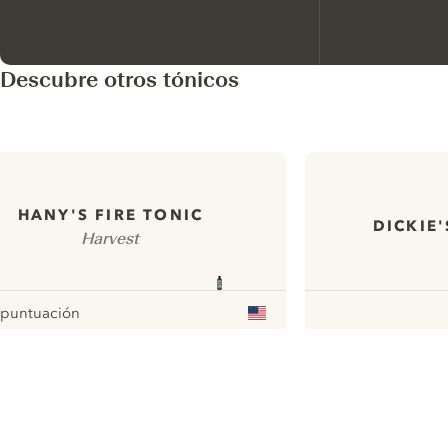
Descubre otros tónicos
HANY'S FIRE TONIC
DICKIE
Harvest
 puntuación
our
ui.nextImg
N