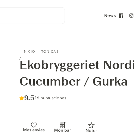
News
Face
EKOBRYGGERIET NORDIC TONIC CUCUMBER / GURKA
INICIO
TÓNICAS
Ekobryggeriet Nord
Cucumber / Gurka
Score :
9.5
/ 10
16 puntuaciones
Mes envies
Mon bar
Noter