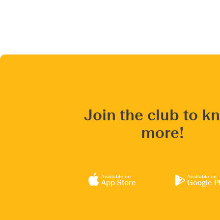
Join the club to k
more!
Available on
Available on
App Store
Google P