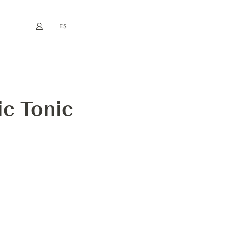
ES
Mi cuenta
book
Instagram
EN
FR
DE
NL
ic Tonic