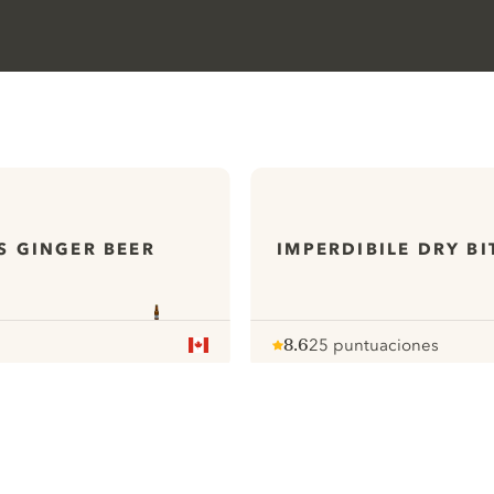
'S GINGER BEER
IMPERDIBILE DRY BI
8.6
25 puntuaciones
Note :
/ 10
pour
ews
Todas nuestras ginebras