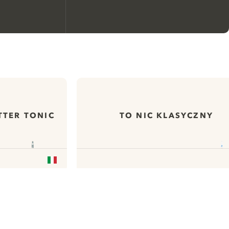
Nous aimerions utiliser des
cookies pour améliorer
l’expérience de notre site web.
En savoir plus sur
notre politique de gestion
TTER TONIC
TO NIC KLASYCZNY
des cookies
Paramétrer mes cookies
Refuser tout
Accepter tout