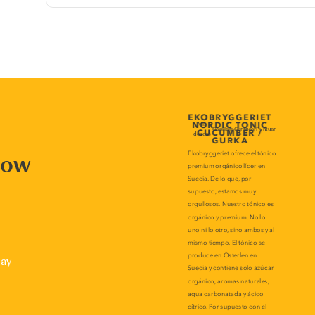
now
lay