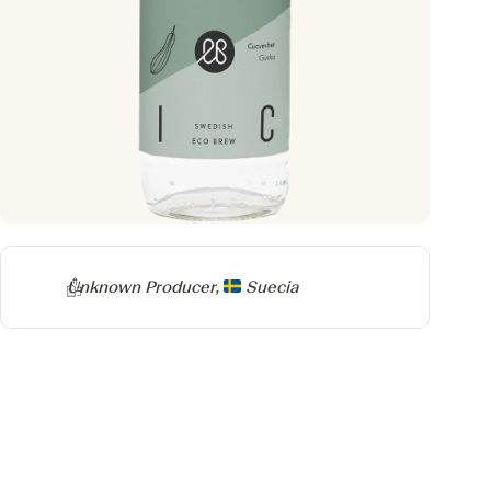
Producer
Unknown Producer,
Suecia