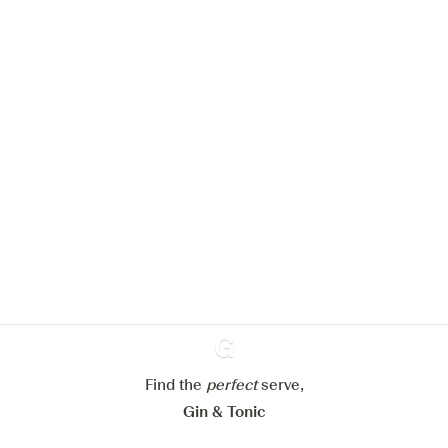
Nous aimerions utiliser des cookies
pour améliorer l’expérience de notre
site web.
En savoir plus sur
notre politique de gestion des
cookies
Paramétrer mes cookies
Refuser tout
Accepter tout
Find the
perfect
Ginventory
serve,
Gin & Tonic