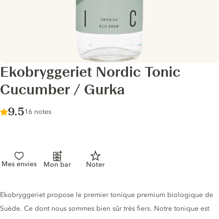
Ekobryggeriet Nordic Tonic
Cucumber / Gurka
Score :
9.5
/ 10
16 notes
Mes envies
Mon bar
Noter
Description du tonic
Ekobryggeriet propose le premier tonique premium biologique de
Suède. Ce dont nous sommes bien sûr très fiers. Notre tonique est