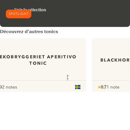
Voir la sélection
SPOTLIGHT
Découvrez d’autres tonics
EKOBRYGGERIET APERITIVO
BLACKHOR
TONIC
9
2 notes
8.7
1 note
ote :
 10
pour
Note :
/ 10
pour
ui.nextImg