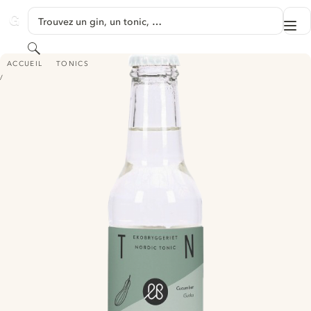
PASSER AU CONTENU
Trouvez un gin, un tonic, …
Me
GINVENTORY
Rechercher
EKOBRYGGERIET NORDIC TONIC CUCUMBER / GURKA
ACCUEIL
TONICS