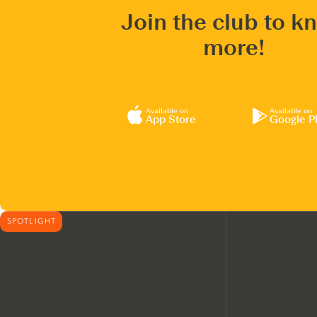
Join the club to k
more!
Available on
Available on
App Store
Google P
SPOTLIGHT