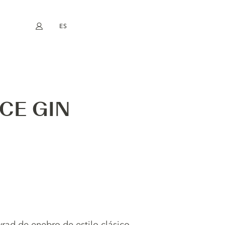
ES
Mi cuenta
book
Instagram
EN
FR
DE
NL
CE GIN
ad de enebro de estilo clásico,