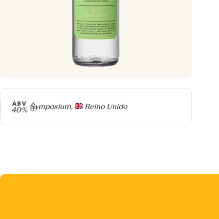
ABV
Producer
Symposium,
Reino Unido
40%