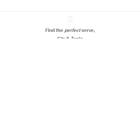
Paramétrer mes cookies
Refuser tout
Accepter tout
Find the
perfect
Ginventory
serve,
Gin & Tonic
News
Contact
Privacy Policy
Todas nuestras ginebras
Cookies Settings