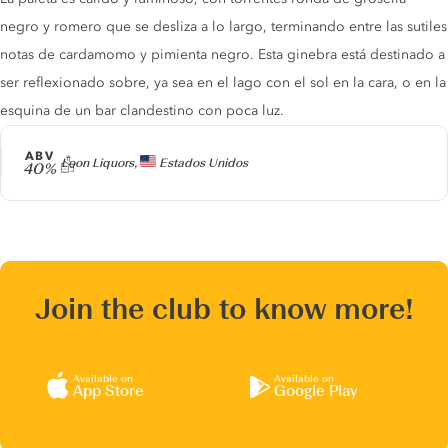
negro y romero que se desliza a lo largo, terminando entre las sutiles
notas de cardamomo y pimienta negro. Esta ginebra está destinado a
ser reflexionado sobre, ya sea en el lago con el sol en la cara, o en la
esquina de un bar clandestino con poca luz.
ABV
Producer
Loon Liquors,
Estados Unidos
40%
Join the club to know more!
Available on
Available on
App Store
Google Play