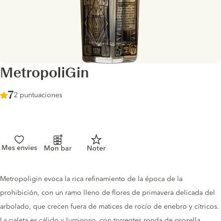
MetropoliGin
Score :
7
/ 10
2 puntuaciones
Mes envies
Mon bar
Noter
Gin description
Metropoligin evoca la rica refinamiento de la época de la
prohibición, con un ramo lleno de flores de primavera delicada del
arbolado, que crecen fuera de matices de rocío de enebro y cítricos.
La paleta es cálido y luminoso, con torrentes ronda de grosella