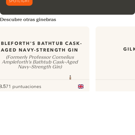
SPOTLIGHT
Descubre otras ginebras
ABLEFORTH'S BATHTUB CASK-
GIL
AGED NAVY-STRENGTH GIN
(Formerly Professor Cornelius
Ampleforth's Bathtub Cask-Aged
Navy-Strength Gin)
8.5
71 puntuaciones
ote :
 10
pour
ui.nextImg