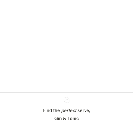
Nous aimerions utiliser des cookies
pour améliorer l’expérience de notre
site web.
En savoir plus sur
notre politique de gestion des
cookies
Paramétrer mes cookies
Refuser tout
Accepter tout
Find the
perfect
Ginventory
serve,
Gin & Tonic