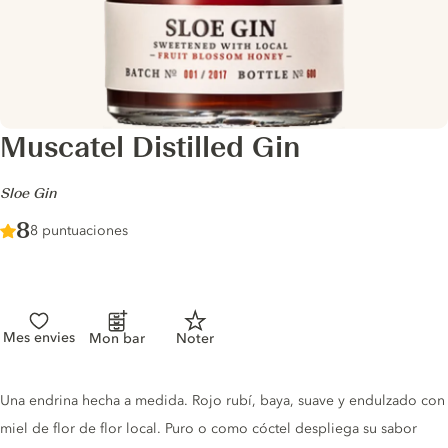
Muscatel Distilled Gin
-
Sloe Gin
Score :
8
/ 10
8 puntuaciones
Mes envies
Mon bar
Noter
Gin description
Una endrina hecha a medida. Rojo rubí, baya, suave y endulzado con
miel de flor de flor local. Puro o como cóctel despliega su sabor