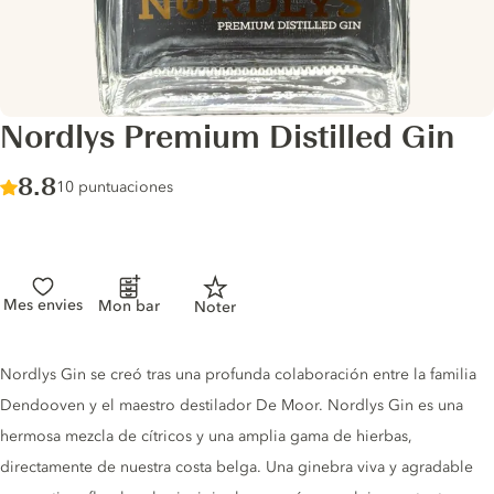
Nordlys Premium Distilled Gin
Score :
8.8
/ 10
10 puntuaciones
Mes envies
Mon bar
Noter
Gin description
Nordlys Gin se creó tras una profunda colaboración entre la familia
Dendooven y el maestro destilador De Moor. Nordlys Gin es una
hermosa mezcla de cítricos y una amplia gama de hierbas,
directamente de nuestra costa belga. Una ginebra viva y agradable