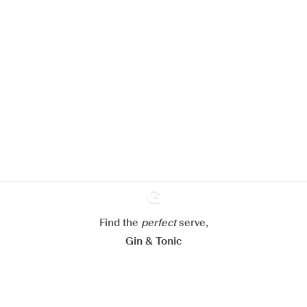
Nous aimerions utiliser des cookies
pour améliorer l’expérience de notre
site web.
En savoir plus sur
notre politique de gestion des
cookies
Paramétrer mes cookies
Refuser tout
Accepter tout
Find the
perfect
Ginventory
serve,
Gin & Tonic
News