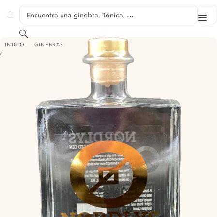
SALTAR A CONTENIDO
Encuentra una ginebra, Tónica, …
Me
GINVENTORY
Buscar
NORDLYS PREMIUM DISTILLED GIN
INICIO
GINEBRAS