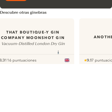
Descubre otras ginebras
THAT BOUTIQUE-Y GIN
ANOTHE
COMPANY MOONSHOT GIN
Vacuum-Distilled London Dry Gin
8.3
116 puntuaciones
9.1
7 puntuaci
ote :
 10
pour
Note :
/ 10
pour
ui.nextImg