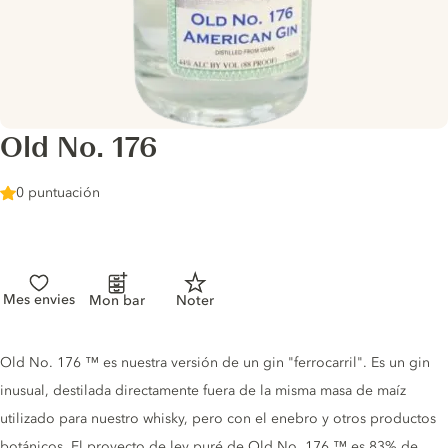
Old No. 176
0 puntuación
Mes envies
Mon bar
Noter
Gin description
Old No. 176 ™ es nuestra versión de un gin "ferrocarril". Es un gin
inusual, destilada directamente fuera de la misma masa de maíz
utilizado para nuestro whisky, pero con el enebro y otros productos
botánicos. El proyecto de ley puré de Old No. 176 ™ es 83% de