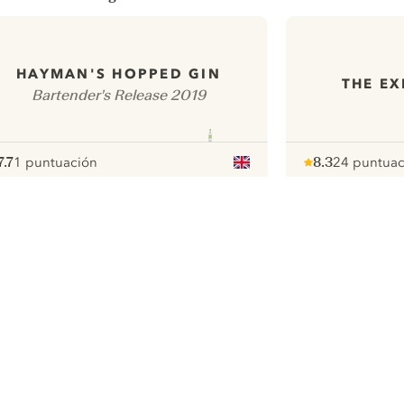
HAYMAN'S HOPPED GIN
THE EX
Bartender's Release 2019
7.7
1 puntuación
8.3
24 puntuac
ote :
 10
pour
Note :
/ 10
pour
ui.nextImg