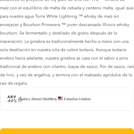
maíz con el equilibrio de malta de cebada y centeno malta, igual que
para nuestra agua Torre White Lightning ™ whisky de maíz sin
envejecer y Bourbon Primavera ™ joven descansado Illinois whisky
bourbon. Se fermentado y destilado de grano después de la
maceración. La ginebra es tradicionalmente hecho a mano con una
sola destilación en nuestra olla de cobre todavía. Aunque todavía
enebro hacia adelante, nuestra ginebra se casa con el sabor a pino
tradicional de enebro con cilantro, bayas de saúco, flor de saúco, raíz
de lirio, y raíz de angélica, y termina con el matizado agridulce de la
raíz de regaliz.
ABV
Producer
Quincy Street Distillery,
Estados Unidos
44%