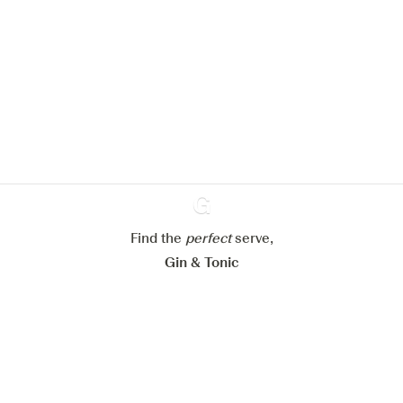
Nous aimerions utiliser des cookies
pour améliorer l’expérience de notre
site web.
En savoir plus sur
notre politique de gestion des
cookies
Paramétrer mes cookies
Refuser tout
Accepter tout
Find the
perfect
Ginventory
serve,
Gin & Tonic
News
Contact