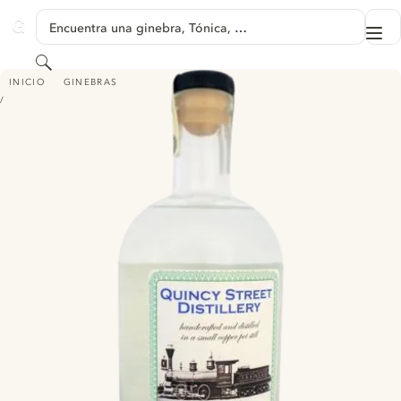
SALTAR A CONTENIDO
Encuentra una ginebra, Tónica, …
Me
GINVENTORY
Buscar
OLD NO. 176
INICIO
GINEBRAS