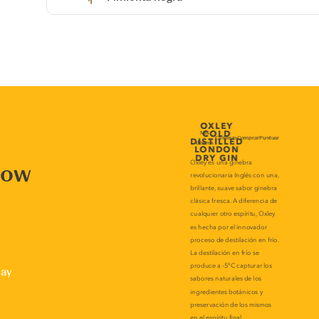
now
lay