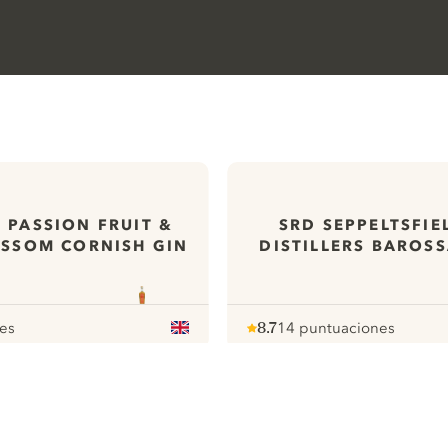
 PASSION FRUIT &
SRD SEPPELTSFI
SSOM CORNISH GIN
DISTILLERS BAROSS
es
8.7
14 puntuaciones
Note :
/ 10
pour