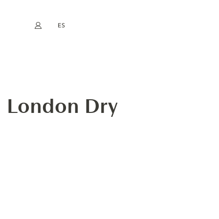
ES
Mi cuenta
book
Instagram
EN
FR
DE
NL
d London Dry