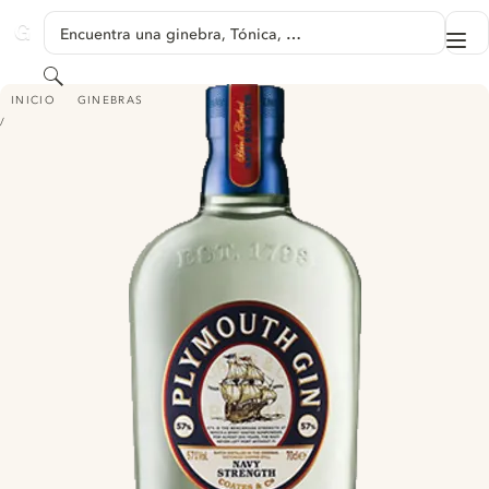
SALTAR A CONTENIDO
Encuentra una ginebra, Tónica, …
Me
GINVENTORY
Buscar
PLYMOUTH NAVY STRENGTH
INICIO
GINEBRAS