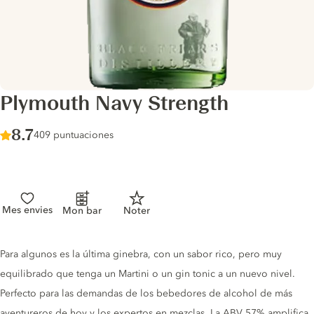
Plymouth Navy Strength
Score :
8.7
/ 10
409 puntuaciones
Mes envies
Mon bar
Noter
Gin description
Para algunos es la última ginebra, con un sabor rico, pero muy
equilibrado que tenga un Martini o un gin tonic a un nuevo nivel.
Perfecto para las demandas de los bebedores de alcohol de más
aventureros de hoy y los expertos en mezclas. La ABV 57% amplifica