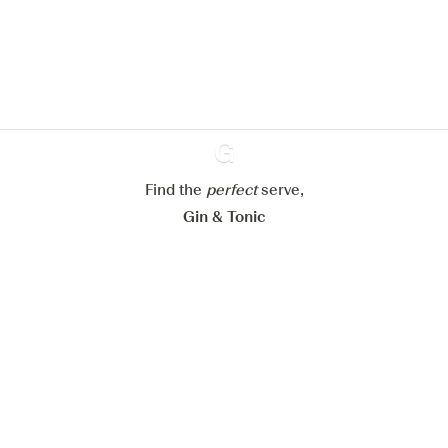
En savoir plus sur
notre politique de gestion des
cookies
Paramétrer mes cookies
Refuser tout
Accepter tout
Find the
perfect
Ginventory
serve,
Gin & Tonic
News
Contact
Privacy Policy
Todas nuestras ginebras