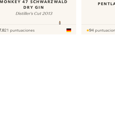
MONKEY 47 SCHWARZWALD
PENTL
DRY GIN
Distiller's Cut 2013
7.8
21 puntuaciones
9
4 puntuacio
ote :
 10
pour
Note :
/ 10
pour
ui.nextImg
Nous aimerions utiliser des cookies
pour améliorer l’expérience de notre