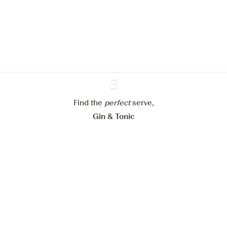
site web.
En savoir plus sur
notre politique de gestion des
cookies
Paramétrer mes cookies
Refuser tout
Accepter tout
Find the
perfect
Ginventory
serve,
Gin & Tonic
News
Contact
Privacy Policy
Todas nuestras ginebras