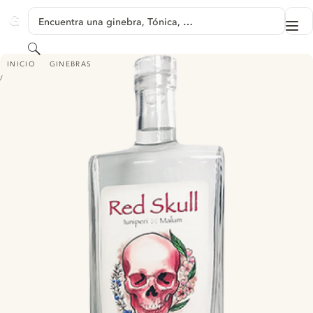
SALTAR A CONTENIDO
Encuentra una ginebra, Tónica, …
Me
GINVENTORY
Buscar
RED SKULL - JUNIPERI MALUM
INICIO
GINEBRAS