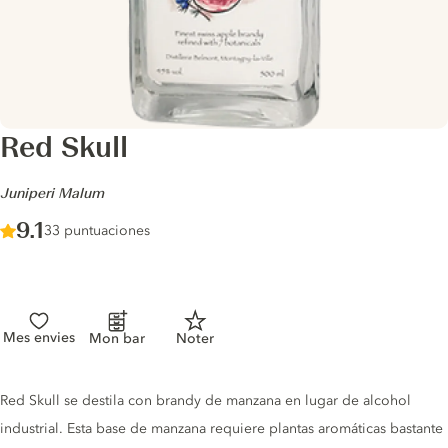
Red Skull
-
Juniperi Malum
Score :
9.1
/ 10
33 puntuaciones
Mes envies
Mon bar
Noter
Gin description
Red Skull se destila con brandy de manzana en lugar de alcohol
industrial. Esta base de manzana requiere plantas aromáticas bastante