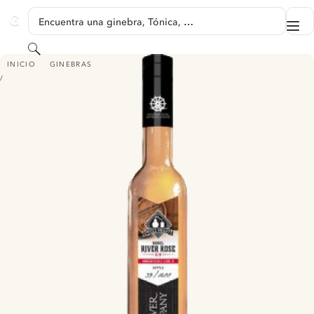
SALTAR A CONTENIDO
Encuentra una ginebra, Tónica, …
Me
GINVENTORY
Buscar
RIVER ROSE BARREL GIN
INICIO
GINEBRAS