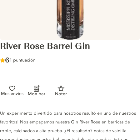
River Rose Barrel Gin
Score :
6
/ 10
1 puntuación
Mes envies
Mon bar
Noter
Gin description
Un experimento divertido para nosotros resultó en uno de nuestros
favoritos! Nos empapamos nuestra Gin River Rose en barricas de
roble, calcinados a alta prueba. ¿El resultado? notas de vainilla
sorprendentes en nuestro bellamente delicado ginebra. Esto es