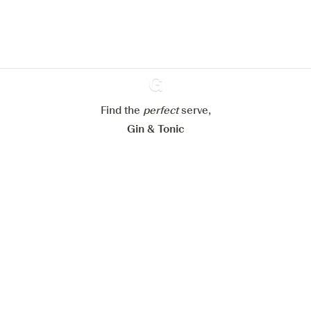
cookies
Paramétrer mes cookies
Refuser tout
Accepter tout
Find the
perfect
Ginventory
serve,
Gin & Tonic
News
Contact
Privacy Policy
Todas nuestras ginebras
Cookies Settings