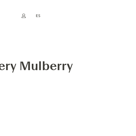
ES
Mi cuenta
book
Instagram
EN
FR
DE
NL
ery Mulberry