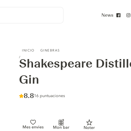
News
Face
SHAKESPEARE DISTILLERY MULBERRY GIN
INICIO
GINEBRAS
Shakespeare Distill
Gin
Score :
8.8
/ 10
16 puntuaciones
Mes envies
Mon bar
Noter