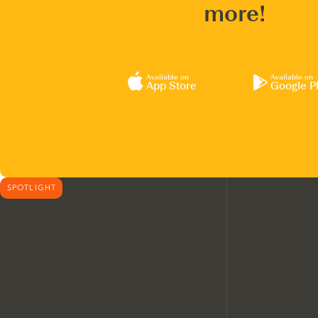
more!
Available on
Available on
App Store
Google P
SPOTLIGHT