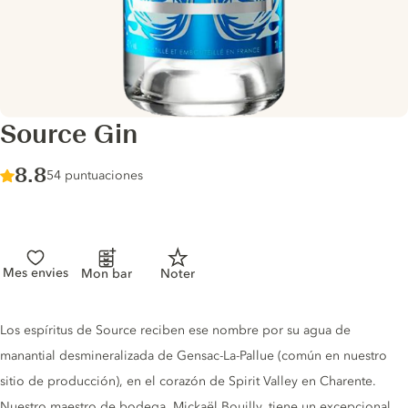
Source Gin
Score :
8.8
/ 10
54 puntuaciones
Mes envies
Mon bar
Noter
Gin description
Los espíritus de Source reciben ese nombre por su agua de
manantial desmineralizada de Gensac-La-Pallue (común en nuestro
sitio de producción), en el corazón de Spirit Valley en Charente.
Nuestro maestro de bodega, Mickaël Bouilly, tiene un excepcional