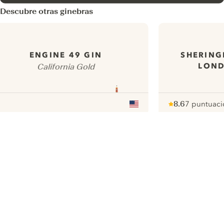
Descubre otras ginebras
SHERING
ENGINE 49 GIN
LOND
California Gold
8.6
7 puntuaci
Note :
/ 10
pour
ui.nextImg