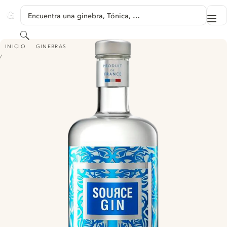
SALTAR A CONTENIDO
Encuentra una ginebra, Tónica, …
Me
GINVENTORY
Buscar
SOURCE GIN
INICIO
GINEBRAS