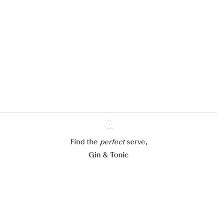
Nous aimerions utiliser des cookies
pour améliorer l’expérience de notre
site web.
En savoir plus sur
notre politique de gestion des
cookies
Paramétrer mes cookies
Refuser tout
Accepter tout
Find the
perfect
Ginventory
serve,
Gin & Tonic
News
Contact