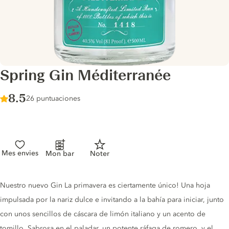
Spring Gin Méditerranée
Score :
8.5
/ 10
26 puntuaciones
Mes envies
Mon bar
Noter
Gin description
Nuestro nuevo Gin La primavera es ciertamente único! Una hoja
impulsada por la nariz dulce e invitando a la bahía para iniciar, junto
con unos sencillos de cáscara de limón italiano y un acento de
tomillo. Sabrosa en el paladar, un potente ráfaga de romero, y el