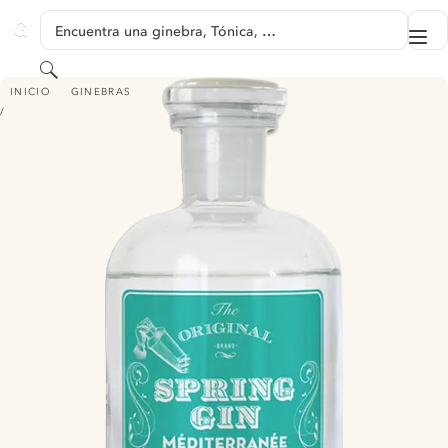
SALTAR A CONTENIDO
Encuentra una ginebra, Tónica, …
Me
GINVENTORY
Buscar
SPRING GIN MÉDITERRANÉE
INICIO
GINEBRAS