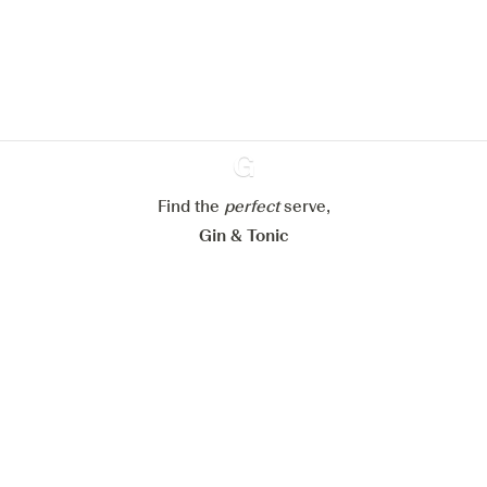
En savoir plus sur
notre politique de gestion des
cookies
Paramétrer mes cookies
Refuser tout
Accepter tout
Find the
perfect
Ginventory
serve,
Gin & Tonic
News
Contact
Privacy Policy
Todas nuestras ginebras