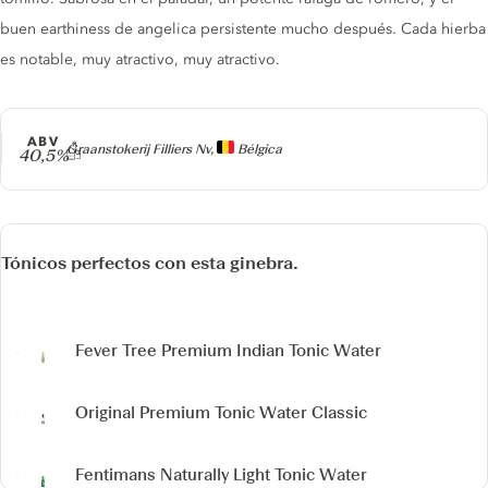
buen earthiness de angelica persistente mucho después. Cada hierba
es notable, muy atractivo, muy atractivo.
ABV
Producer
Graanstokerij Filliers Nv,
Bélgica
40,5%
Tónicos perfectos con esta ginebra.
Fever Tree Premium Indian Tonic Water
Original Premium Tonic Water Classic
Fentimans Naturally Light Tonic Water