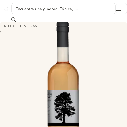
SALTAR A CONTENIDO
Encuentra una ginebra, Tónica, …
Me
GINVENTORY
Buscar
SPRING44 OLD TOM GIN
INICIO
GINEBRAS