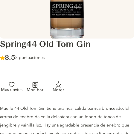
Spring44 Old Tom Gin
Score :
8.5
/ 10
2 puntuaciones
Mes envies
Mon bar
Noter
Gin description
Muelle 44 Old Tom Gin tiene una rica, cálida barrica bronceado. El
aroma de enebro da en la delantera con un fondo de tonos de
jengibre y vainilla luz. Hay una agradable presencia de enebro que
se complementa perfectamente con notas cítricas y ligeras notas de