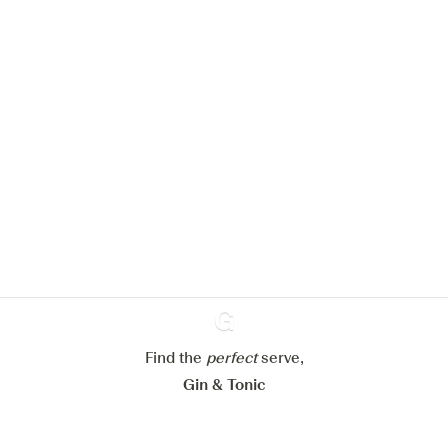
Nous aimerions utiliser des cookies
pour améliorer l’expérience de notre
site web.
En savoir plus sur
notre politique de gestion des
cookies
Paramétrer mes cookies
Refuser tout
Accepter tout
Find the
perfect
Ginventory
serve,
Gin & Tonic