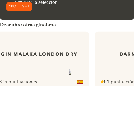
Explorar la selección
SPOTLIGHT
Descubre otras ginebras
GIN MALAKA LONDON DRY
BARN
8.1
5 puntuaciones
6
1 puntuació
ote :
 10
pour
Note :
/ 10
pour
ui.nextImg