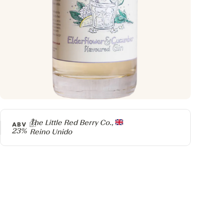
Producer
The Little Red Berry Co.,
ABV
23%
Reino Unido