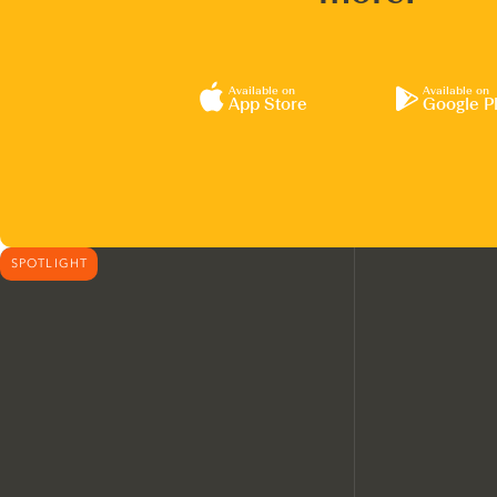
Available on
Available on
App Store
Google P
SPOTLIGHT