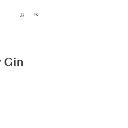
ES
Mi cuenta
book
Instagram
EN
FR
DE
NL
ER FLAVOURED GIN
y Gin