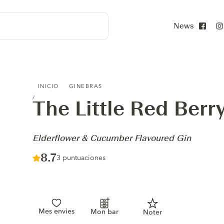
News
Face
THE LITTLE RED BERRY GIN - ELDERFLOWER & CUCUMB
INICIO
GINEBRAS
The Little Red Berr
-
Elderflower & Cucumber Flavoured Gin
Score :
8.7
/ 10
3 puntuaciones
Mes envies
Mon bar
Noter