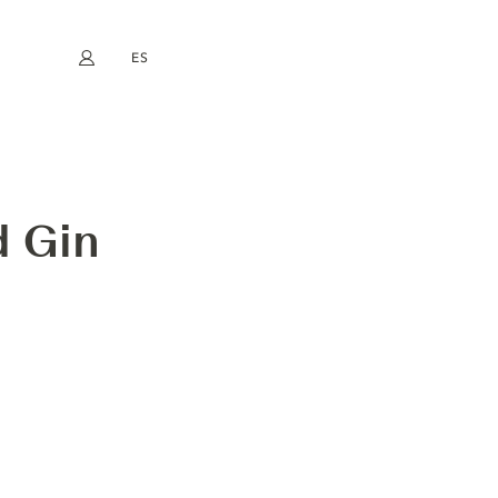
ES
Mi cuenta
book
Instagram
EN
FR
DE
NL
d Gin