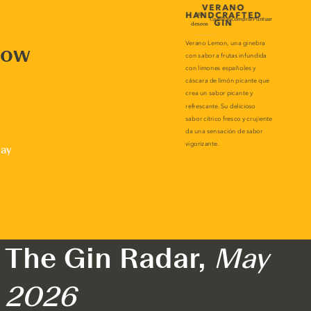
now
lay
The Gin Radar,
May
2026