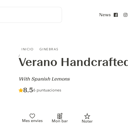
News
Face
VERANO HANDCRAFTED GIN - WITH SPANISH LEMONS
INICIO
GINEBRAS
Verano Handcrafte
-
With Spanish Lemons
Score :
8.5
/ 10
6 puntuaciones
Mes envies
Mon bar
Noter