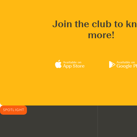
Join the club to k
more!
Available on
Available on
App Store
Google P
SPOTLIGHT