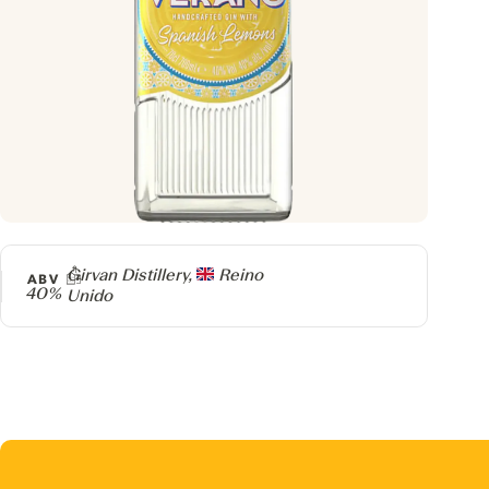
Producer
Girvan Distillery,
Reino
ABV
40%
Unido