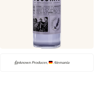
Producer
Unknown Producer,
Alemania