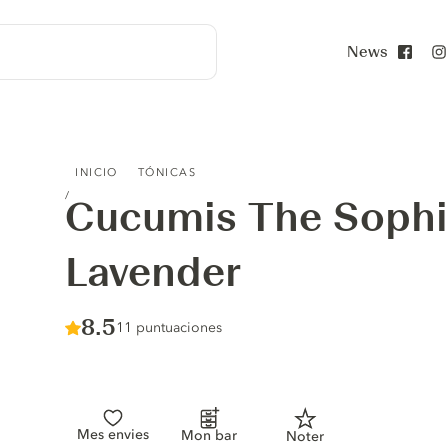
News
Face
CUCUMIS THE SOPHISTICATED LAVENDER
INICIO
TÓNICAS
Cucumis The Sophi
Lavender
Score :
8.5
/ 10
11 puntuaciones
Mes envies
Mon bar
Noter