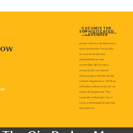
now
lay