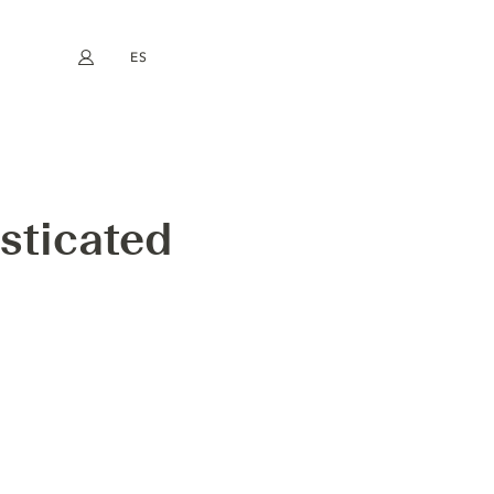
ES
Mi cuenta
book
Instagram
EN
FR
DE
NL
sticated