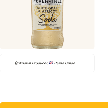
Producer
Unknown Producer,
Reino Unido