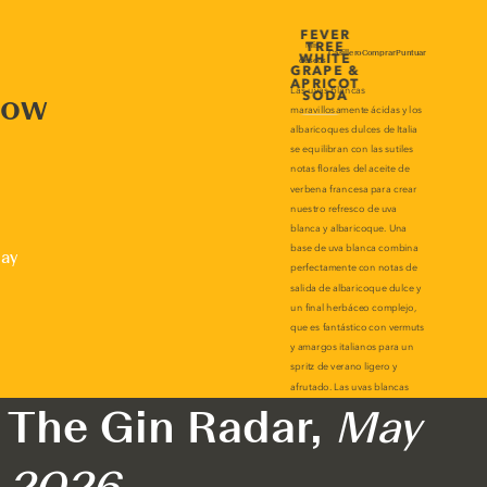
now
lay
The Gin Radar,
May