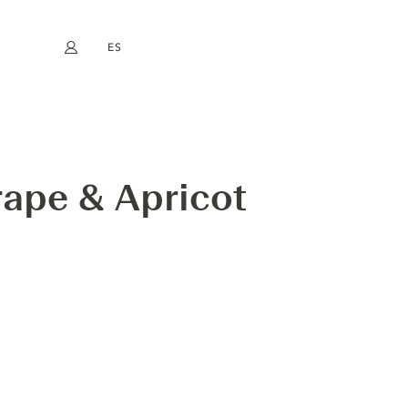
ES
Mi cuenta
book
Instagram
EN
FR
DE
NL
rape & Apricot