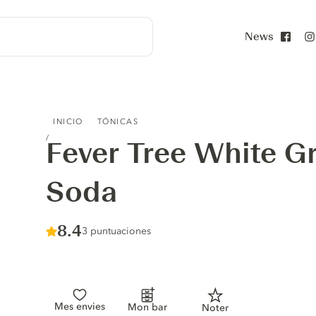
News
Face
FEVER TREE WHITE GRAPE & APRICOT SODA
INICIO
TÓNICAS
Fever Tree White G
Soda
Score :
8.4
/ 10
3 puntuaciones
Mes envies
Mon bar
Noter