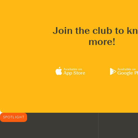
Join the club to k
more!
Available on
Available on
App Store
Google P
SPOTLIGHT