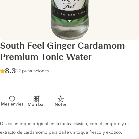
South Feel Ginger Cardamom
Premium Tonic Water
Score :
8.3
/ 10
12 puntuaciones
Mes envies
Mon bar
Noter
Tonic description
Dis es un toque original en la tónica clásico, con el jengibre y el
extracto de cardamomo para darle un toque fresco y exótico.