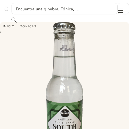
SALTAR A CONTENIDO
Encuentra una ginebra, Tónica, …
Me
GINVENTORY
Buscar
SOUTH FEEL GINGER CARDAMOM PREMIUM TONIC WATER
INICIO
TÓNICAS