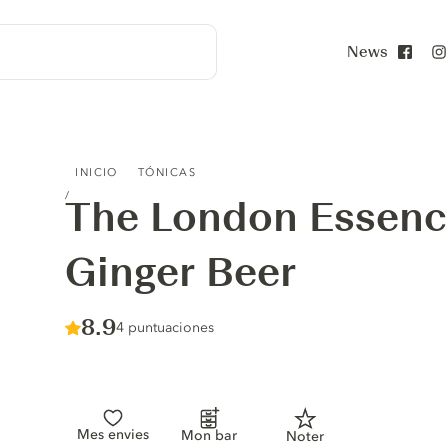
News
Face
THE LONDON ESSENCE CO. SPICED GINGER BEER
INICIO
TÓNICAS
The London Essenc
Ginger Beer
Score :
8.9
/ 10
4 puntuaciones
Mes envies
Mon bar
Noter