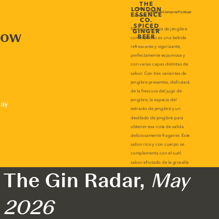
now
lay
The Gin Radar,
May
2026