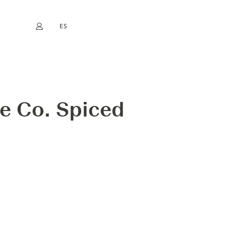
ES
Mi cuenta
book
Instagram
EN
FR
DE
NL
e Co. Spiced