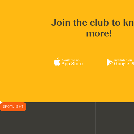
Join the club to k
more!
Available on
Available on
App Store
Google P
SPOTLIGHT