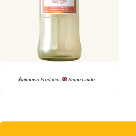
Producer
Unknown Producer,
Reino Unido