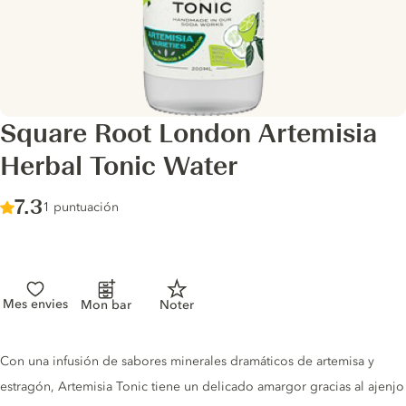
Square Root London Artemisia
Herbal Tonic Water
Score :
7.3
/ 10
1 puntuación
Mes envies
Mon bar
Noter
Tonic description
Con una infusión de sabores minerales dramáticos de artemisa y
estragón, Artemisia Tonic tiene un delicado amargor gracias al ajenjo