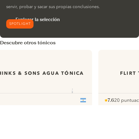
servir, probar y sacar sus propias conclusiones.
Explorar la selección
SPOTLIGHT
Descubre otros tónicos
HINKS & SONS AGUA TÓNICA
FLIRT
7.6
20 puntuac
Note :
/ 10
pour
ui.nextImg