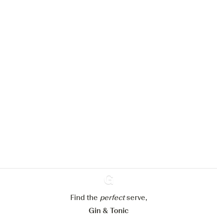
Nous aimerions utiliser des cookies
pour améliorer l’expérience de notre
site web.
En savoir plus sur
notre politique de gestion des
cookies
Paramétrer mes cookies
Refuser tout
Accepter tout
Find the
perfect
Ginventory
serve,
Gin & Tonic