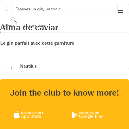
PASSER AU CONTENU
Trouvez un gin, un tonic, …
Me
GINVENTORY
Rechercher
ALMA DE CAVIAR
Alma de caviar
ACCUEIL
GARNITURES
Le gin parfait avec cette garniture
Nautilus
Join the club to know more!
Disponible sur l’
Disponible sur
App Store
Google Play