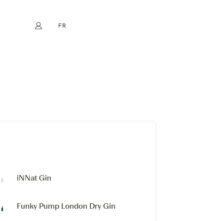
FR
Mon compte
book
Instagram
EN
DE
NL
ES
iNNat Gin
Funky Pump London Dry Gin