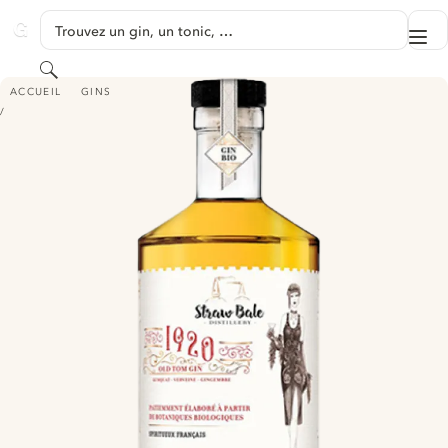
PASSER AU CONTENU
Trouvez un gin, un tonic, …
Me
GINVENTORY
Rechercher
1920 - OLD TOM GIN
ACCUEIL
GINS