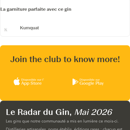
La garniture parfaite avec ce gin
Kumquat
Join the club to know more!
Disponible sur l’
Disponible sur
App Store
Google Play
Le Radar du Gin,
Mai 2026
Les gins que notre communauté a mis en lumière ce mois-ci.
Distilleries artisanales, noms établis, éditions rares : chacun est