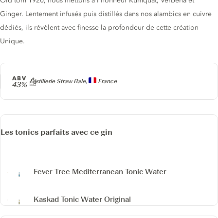
Old tom 1920, nous mettons à l'honneur Kumquat, Verbena et
Ginger. Lentement infusés puis distillés dans nos alambics en cuivre
dédiés, ils révèlent avec finesse la profondeur de cette création
Unique.
ABV
Producteur
Distillerie Straw Bale,
France
43%
Les tonics parfaits avec ce gin
Fever Tree Mediterranean Tonic Water
Kaskad Tonic Water
Original