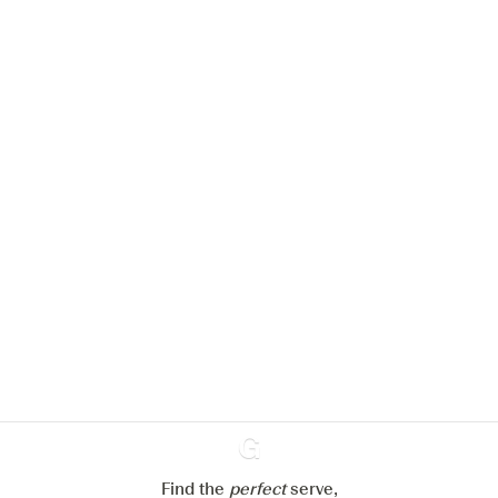
Nous aimerions utiliser des cookies
pour améliorer l’expérience de notre
site web.
En savoir plus sur
notre politique de gestion des
cookies
Paramétrer mes cookies
Refuser tout
Accepter tout
Find the
perfect
Ginventory
serve,