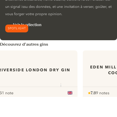
un signal issu des données, et une invitation à verser, goûter, et
vous forger votre propre opinion.
Voir la sélection
SPOTLIGHT
Découvrez d’autres gins
EDEN MILL
RIVERSIDE LONDON DRY GIN
CO
6
1 note
7.8
9 notes
ote :
 10
pour
Note :
/ 10
pour
ui.nextImg