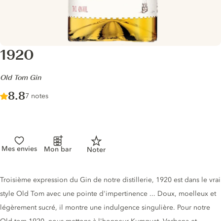
1920
-
Old Tom Gin
Score :
8.8
/ 10
7 notes
Mes envies
Mon bar
Noter
Description du gin
Troisième expression du Gin de notre distillerie, 1920 est dans le vrai
style Old Tom avec une pointe d'impertinence ... Doux, moelleux et
légèrement sucré, il montre une indulgence singulière. Pour notre