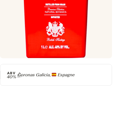
ABV
Producteur
Coronas Galicia,
Espagne
40%