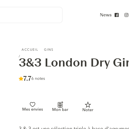
News
Face
3&3 LONDON DRY GIN
ACCUEIL
GINS
3&3 London Dry Gi
Score :
7.7
/ 10
6 notes
Mes envies
Mon bar
Noter
Description du gin
3 & 3 est une sélection triple à base d'agrumes