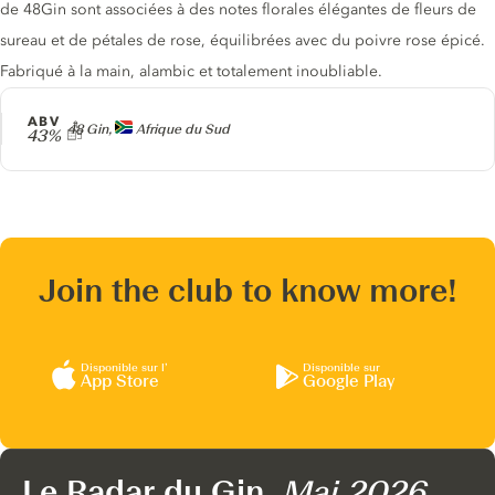
de 48Gin sont associées à des notes florales élégantes de fleurs de
sureau et de pétales de rose, équilibrées avec du poivre rose épicé.
Fabriqué à la main, alambic et totalement inoubliable.
ABV
Producteur
48 Gin,
Afrique du Sud
43%
Join the club to know more!
Disponible sur l’
Disponible sur
App Store
Google Play
Le Radar du Gin,
Mai 2026