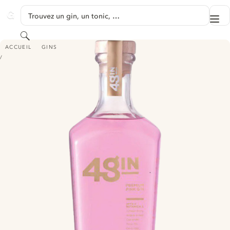
PASSER AU CONTENU
Trouvez un gin, un tonic, …
Me
GINVENTORY
Rechercher
48 GIN PINK - PREMIUM GIN
ACCUEIL
GINS