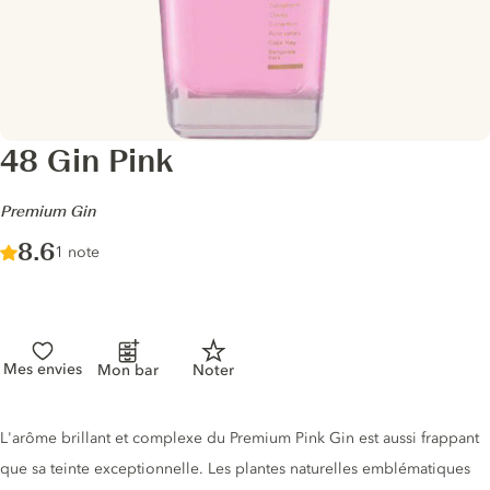
48 Gin Pink
-
Premium Gin
Score :
8.6
/ 10
1 note
Mes envies
Mon bar
Noter
Description du gin
L'arôme brillant et complexe du Premium Pink Gin est aussi frappant
que sa teinte exceptionnelle. Les plantes naturelles emblématiques