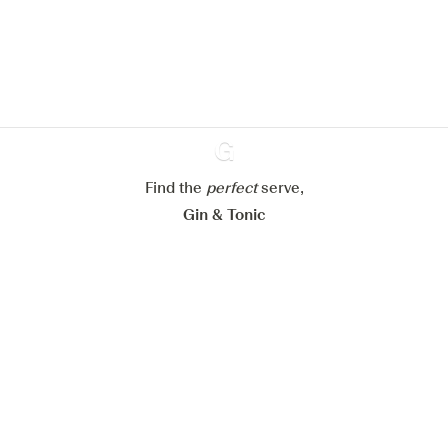
En savoir plus sur
notre politique de gestion des
cookies
Paramétrer mes cookies
Refuser tout
Accepter tout
Find the
perfect
Ginventory
serve,
Gin & Tonic
News
Contact
Privacy Policy
Tous nos gins