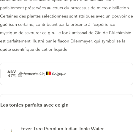
parfaitement préservées au cours du processus de micro-distillation.
Certaines des plantes sélectionnées sont attribués avec un pouvoir de
guérison certaine, contribuant par la présente à l'expérience
mystique de savourer ce gin. Le look artisanal de Gin de l'Alchimiste
est parfaitement illustré par le flacon Erlenmeyer, qui symbolise la
quête scientifique de cet or liquide.
ABV
Producteur
Alchemist's Gin,
Belgique
47%
Les tonics parfaits avec ce gin
Fever Tree Premium Indian Tonic Water