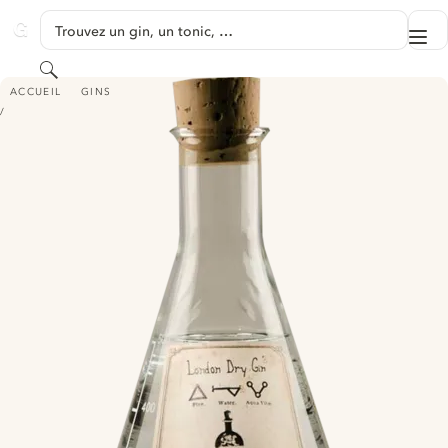
PASSER AU CONTENU
Trouvez un gin, un tonic, …
Me
GINVENTORY
Rechercher
ALCHEMIST'S GIN
ACCUEIL
GINS