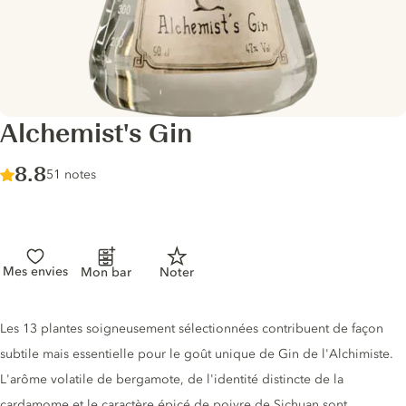
Alchemist's Gin
Score :
8.8
/ 10
51 notes
Mes envies
Mon bar
Noter
Description du gin
Les 13 plantes soigneusement sélectionnées contribuent de façon
subtile mais essentielle pour le goût unique de Gin de l'Alchimiste.
L'arôme volatile de bergamote, de l'identité distincte de la
cardamome et le caractère épicé de poivre de Sichuan sont