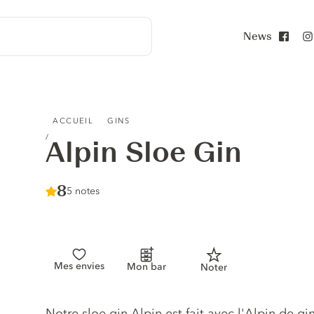
News
Face
ALPIN SLOE GIN
ACCUEIL
GINS
Alpin Sloe Gin
Score :
8
/ 10
5 notes
Mes envies
Mon bar
Noter
Description du gin
Notre sloe gin Alpin est fait avec l'Alpin de gin