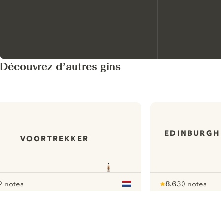
Découvrez d’autres gins
EDINBURGH
VOORTREKKER
9 notes
8.6
30 notes
our
Note :
/ 10
pour
ui.nextImg