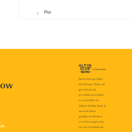
Pur
now
r
lay