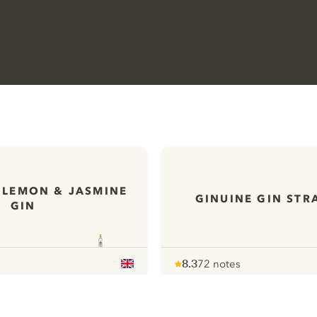
 LEMON & JASMINE
GINUINE GIN ST
GIN
8.3
72 notes
Note :
/ 10
pour