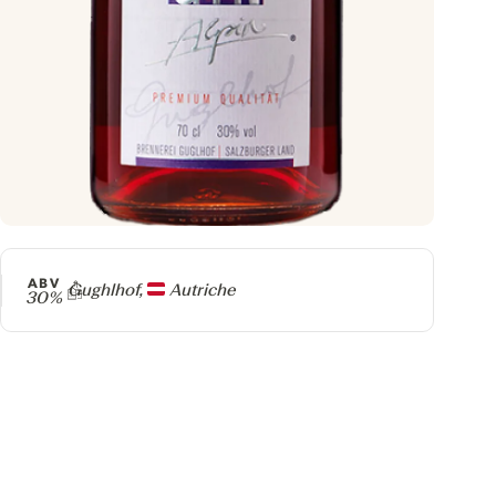
ABV
Producteur
Gughlhof,
Autriche
30%