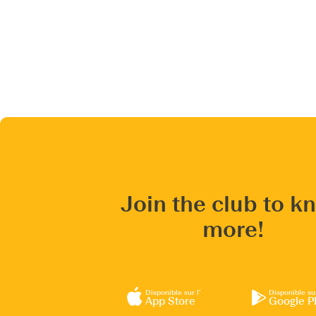
Join the club to k
more!
Disponible sur l’
Disponible su
App Store
Google P