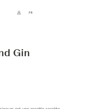
FR
Mon compte
book
Instagram
EN
DE
NL
ES
nd Gin
mineurs est une recette secrète