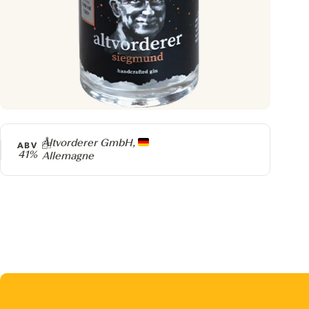
Producteur
Altvorderer GmbH,
ABV
41%
Allemagne