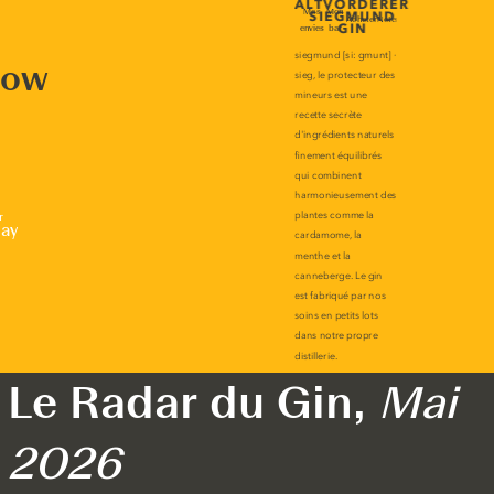
now
r
lay
Le Radar du Gin,
Mai
2026