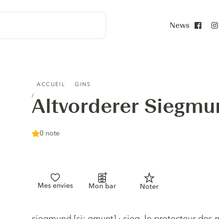
News
Face
ALTVORDERER SIEGMUND GIN
ACCUEIL
GINS
Altvorderer Siegmu
0 note
Mes envies
Mon bar
Noter
Description du gin
siegmund [si: gmunt] · sieg, le protecteur des 