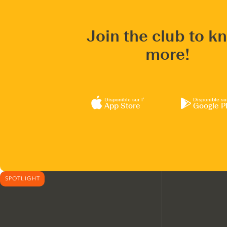
Join the club to k
more!
Disponible sur l’
Disponible su
App Store
Google P
SPOTLIGHT