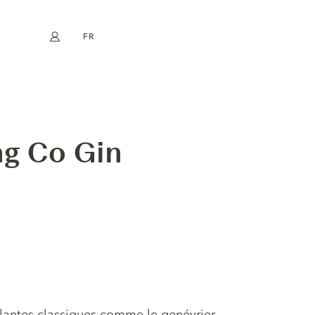
FR
Mon compte
book
Instagram
EN
DE
NL
ES
ng Co Gin
 plantes classiques comme le genévrier,