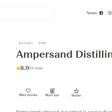
News
Face
AMPERSAND DISTILLING CO GIN
ACCUEIL
GINS
Ampersand Distilli
Score :
8.9
/ 10
23 notes
Mes envies
Mon bar
Noter
Description du gin
Notre esprit artisanal pur extrait la saveur de