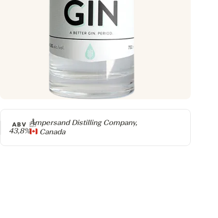
Producteur
Ampersand Distilling Company,
ABV
43,8%
Canada