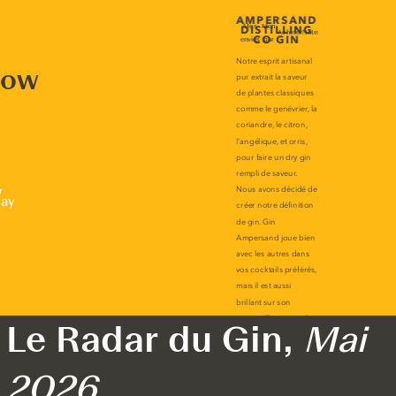
now
r
lay
Le Radar du Gin,
Mai
2026