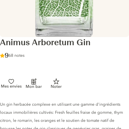
Animus Arboretum Gin
Score :
9
/ 10
68 notes
Mes envies
Mon bar
Noter
Description du gin
Un gin herbacée complexe en utilisant une gamme d'ingrédients
locaux immobilières cultivés: Fresh feuilles fraise de gomme, thym
citron, le romarin, les oranges et le soutien de tomate natif de
brousse les notes de gin classiques de genévrier gras, graines de