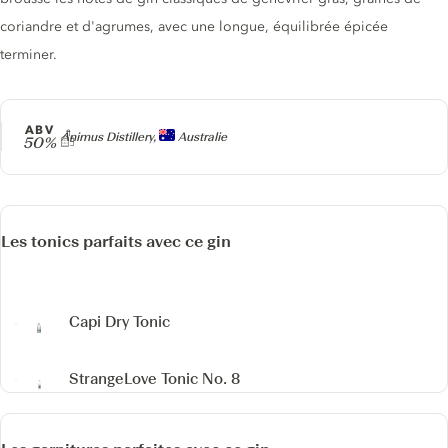
coriandre et d'agrumes, avec une longue, équilibrée épicée
terminer.
ABV
Producteur
Animus Distillery,
Australie
50%
Les tonics parfaits avec ce gin
Capi Dry Tonic
StrangeLove Tonic No. 8