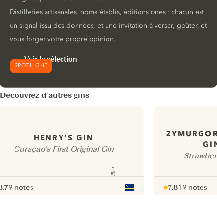
Distilleries artisanales, noms établis, éditions rares : chacun est
un signal issu des données, et une invitation à verser, goûter, et
vous forger votre propre opinion.
Voir la sélection
SPOTLIGHT
Découvrez d’autres gins
ZYMURGOR
HENRY’S GIN
GI
Curaçao's First Original Gin
Strawberr
8.7
9 notes
7.8
19 notes
ote :
 10
pour
Note :
/ 10
pour
ui.nextImg