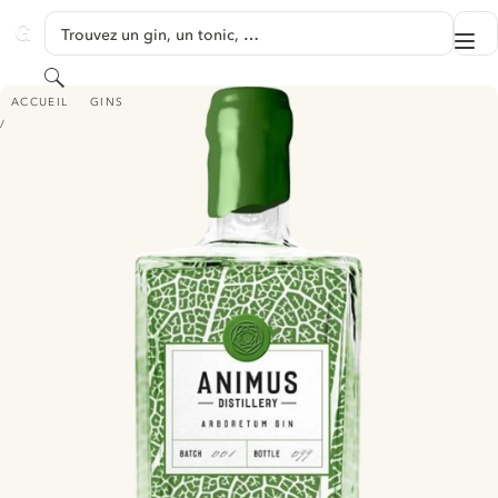
PASSER AU CONTENU
Trouvez un gin, un tonic, …
Me
GINVENTORY
Rechercher
ANIMUS ARBORETUM GIN
ACCUEIL
GINS