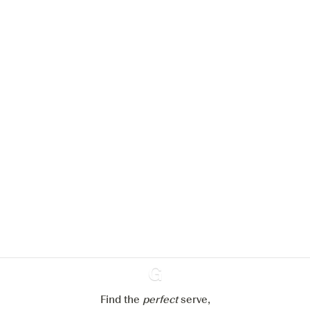
Nous aimerions utiliser des cookies
pour améliorer l’expérience de notre
site web.
En savoir plus sur
notre politique de gestion des
cookies
Paramétrer mes cookies
Refuser tout
Accepter tout
Find the
perfect
Ginventory
serve,