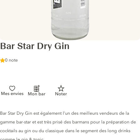
Bar Star Dry Gin
0 note
Mes envies
Mon bar
Noter
Description du gin
Bar Star Dry Gin est également l’un des meilleurs vendeurs de la
gamme bar-star et est très prisé des barmans pour la préparation de
cocktails au gin ou du classique dans le segment des long drinks
comme le gin & tonic.