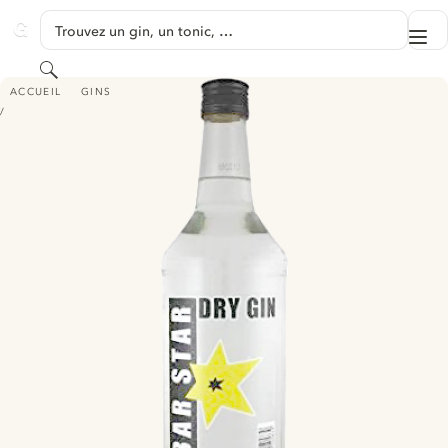
PASSER AU CONTENU
Trouvez un gin, un tonic, …
Me
GINVENTORY
Rechercher
BAR STAR DRY GIN
ACCUEIL
GINS