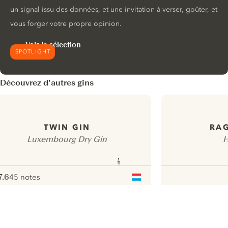
un signal issu des données, et une invitation à verser, goûter, et
vous forger votre propre opinion.
Voir la sélection
SPOTLIGHT
Découvrez d’autres gins
TWIN GIN
RA
Luxembourg Dry Gin
H
7.6
45 notes
ote :
 10
pour
ui.nextImg