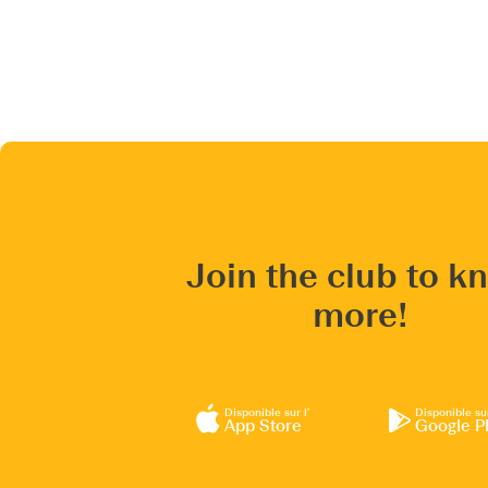
Join the club to k
more!
Disponible sur l’
Disponible su
App Store
Google P