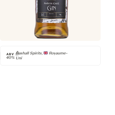
Producteur
Bashall Spirits,
Royaume-
ABV
40%
Uni