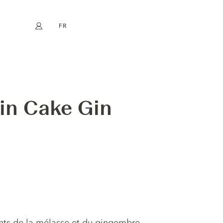
FR
Mon compte
book
Instagram
EN
DE
NL
ES
kin Cake Gin
ants de la mélasse et du gingembre,