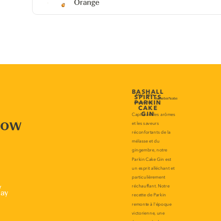
Orange
now
r
lay