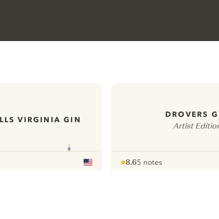
DROVERS G
LLS VIRGINIA GIN
Artist Editio
8.6
5 notes
Note :
/ 10
pour