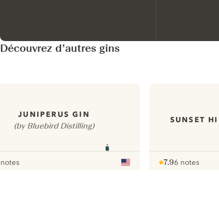
Découvrez d’autres gins
JUNIPERUS GIN
SUNSET HI
(by Bluebird Distilling)
 notes
7.9
6 notes
our
Note :
/ 10
pour
ui.nextImg