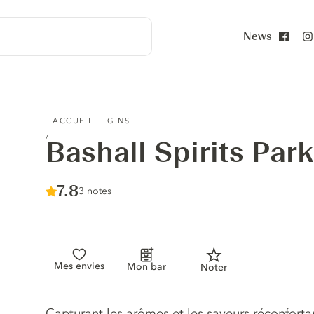
News
Face
BASHALL SPIRITS PARKIN CAKE GIN
ACCUEIL
GINS
Bashall Spirits Par
Score :
7.8
/ 10
3 notes
Mes envies
Mon bar
Noter
Description du gin
Capturant les arômes et les saveurs réconfort