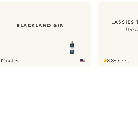
LASSIES
BLACKLAND GIN
The Di
6
2 notes
8.8
6 notes
ote :
 10
pour
Note :
/ 10
pour
ui.nextImg