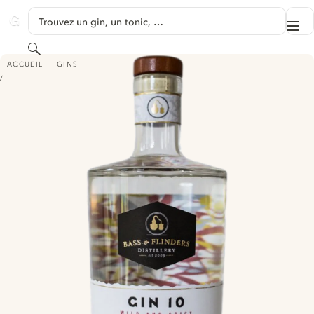
PASSER AU CONTENU
Trouvez un gin, un tonic, …
Me
GINVENTORY
Rechercher
BASS & FLINDERS DISTILLERY GIN 10 - WILD AND SPICY
ACCUEIL
GINS