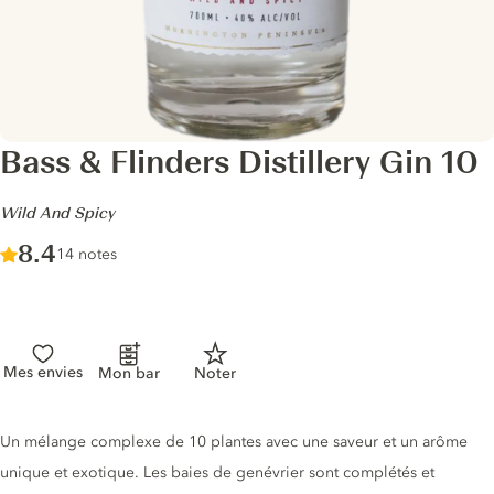
Bass & Flinders Distillery Gin 10
-
Wild And Spicy
Score :
8.4
/ 10
14 notes
Mes envies
Mon bar
Noter
Description du gin
Un mélange complexe de 10 plantes avec une saveur et un arôme
unique et exotique. Les baies de genévrier sont complétés et