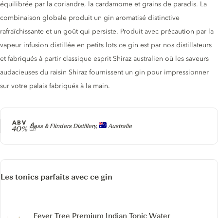
équilibrée par la coriandre, la cardamome et grains de paradis. La
combinaison globale produit un gin aromatisé distinctive
rafraîchissante et un goût qui persiste. Produit avec précaution par la
vapeur infusion distillée en petits lots ce gin est par nos distillateurs
et fabriqués à partir classique esprit Shiraz australien où les saveurs
audacieuses du raisin Shiraz fournissent un gin pour impressionner
sur votre palais fabriqués à la main.
ABV
Producteur
Bass & Flinders Distillery,
Australie
40%
Les tonics parfaits avec ce gin
Fever Tree Premium Indian Tonic Water