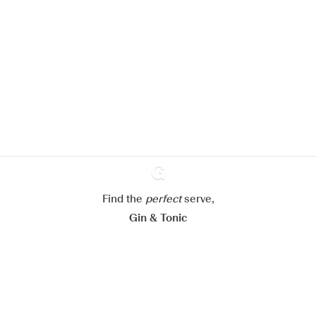
Nous aimerions utiliser des cookies
pour améliorer l’expérience de notre
site web.
En savoir plus sur
notre politique de gestion des
cookies
Paramétrer mes cookies
Refuser tout
Accepter tout
Find the
perfect
Ginventory
serve,
Gin & Tonic
News
Contact