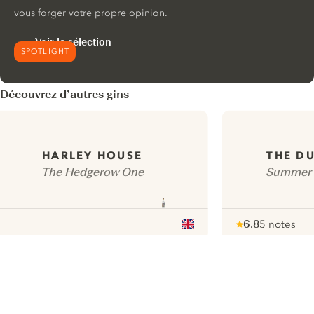
vous forger votre propre opinion.
Voir la sélection
SPOTLIGHT
Découvrez d’autres gins
HARLEY HOUSE
THE DU
The Hedgerow One
Summer F
6.8
5 notes
Note :
/ 10
pour
ui.nextImg