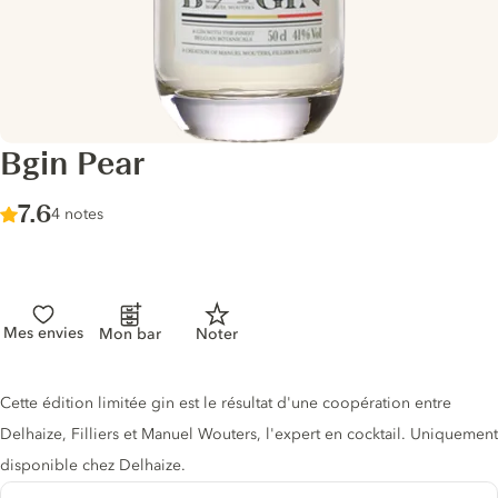
Bgin Pear
Score :
7.6
/ 10
4 notes
Mes envies
Mon bar
Noter
Description du gin
Cette édition limitée gin est le résultat d'une coopération entre
Delhaize, Filliers et Manuel Wouters, l'expert en cocktail. Uniquement
disponible chez Delhaize.