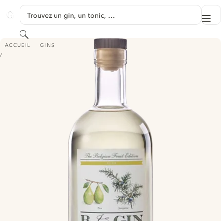
PASSER AU CONTENU
Trouvez un gin, un tonic, …
Me
GINVENTORY
Rechercher
BGIN PEAR
ACCUEIL
GINS