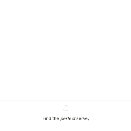
Nous aimerions utiliser des cookies
pour améliorer l’expérience de notre
site web.
En savoir plus sur
notre politique de gestion des
cookies
Paramétrer mes cookies
Refuser tout
Accepter tout
Find the
perfect
Ginventory
serve,
Gin & Tonic