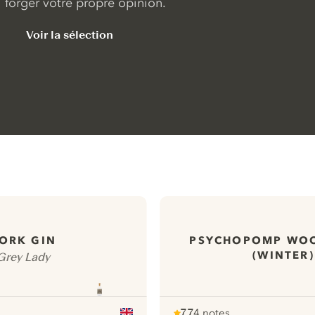
forger votre propre opinion.
Voir la sélection
ORK GIN
PSYCHOPOMP WOO
(WINTER)
Grey Lady
7.7
4 notes