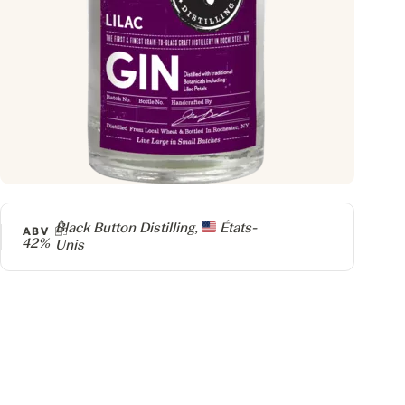
Producteur
Black Button Distilling,
États-
ABV
42%
Unis