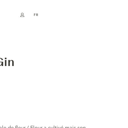
FR
Mon compte
book
Instagram
EN
DE
NL
ES
Gin
rale de fleur / Flour a cultivé mais son