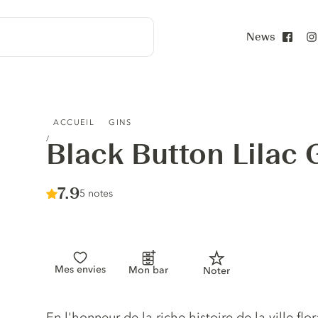
News
Face
BLACK BUTTON LILAC GIN
ACCUEIL
GINS
Black Button Lilac 
Score :
7.9
/ 10
5 notes
Mes envies
Mon bar
Noter
Description du gin
En l'honneur de la riche histoire de la ville flo