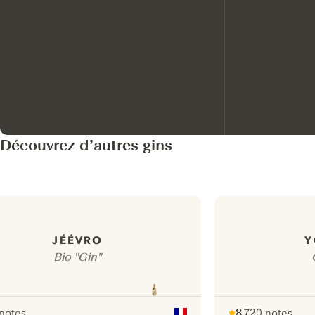
Découvrez d’autres gins
JÉÉVRO
Y
Bio "Gin"
notes
8.7
20 notes