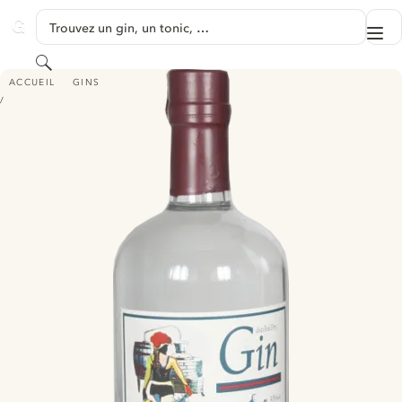
PASSER AU CONTENU
Trouvez un gin, un tonic, …
Me
GINVENTORY
Rechercher
BÖTTCHEHOF DISTILLED DRY GIN - EDITION HEIMAT
ACCUEIL
GINS