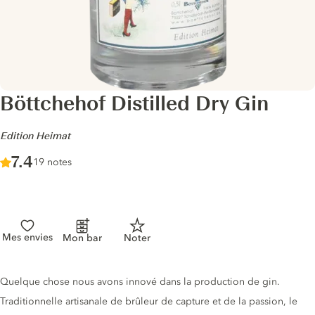
Böttchehof Distilled Dry Gin
-
Edition Heimat
Score :
7.4
/ 10
19 notes
Mes envies
Mon bar
Noter
Description du gin
Quelque chose nous avons innové dans la production de gin.
Traditionnelle artisanale de brûleur de capture et de la passion, le