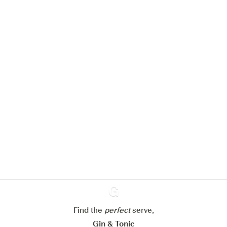
Nous aimerions utiliser des cookies
pour améliorer l’expérience de notre
site web.
En savoir plus sur
notre politique de gestion des
cookies
Paramétrer mes cookies
Refuser tout
Accepter tout
Find the
perfect
Ginventory
serve,
Gin & Tonic