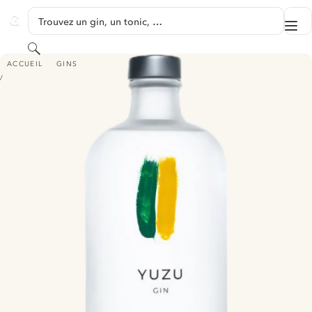
PASSER AU CONTENU
Trouvez un gin, un tonic, …
Me
GINVENTORY
Rechercher
BOURY YUZU GIN
ACCUEIL
GINS