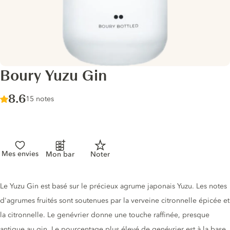
Boury Yuzu Gin
Score :
8.6
/ 10
15 notes
Mes envies
Mon bar
Noter
Description du gin
Le Yuzu Gin est basé sur le précieux agrume japonais Yuzu. Les notes
d'agrumes fruités sont soutenues par la verveine citronnelle épicée et
la citronnelle. Le genévrier donne une touche raffinée, presque
antique au gin. Le pourcentage plus élevé de genévrier est à la base