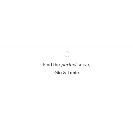
site web.
En savoir plus sur
notre politique de gestion des
cookies
Paramétrer mes cookies
Refuser tout
Accepter tout
Find the
perfect
Ginventory
serve,
Gin & Tonic
News
Contact
Privacy Policy