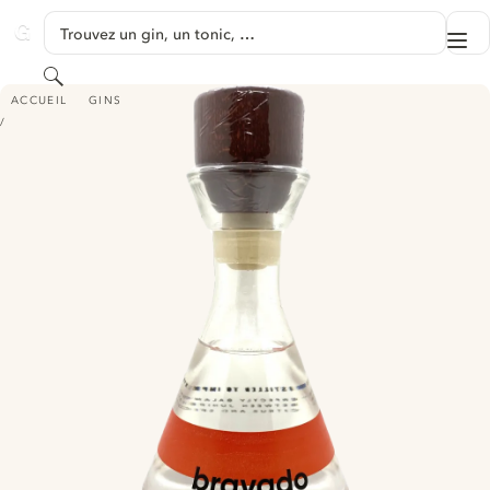
PASSER AU CONTENU
Trouvez un gin, un tonic, …
Me
GINVENTORY
Rechercher
BRAVADO BELGIAN DRY GIN - (FORMERLY BON VIVANT LONDON DRY GI
ACCUEIL
GINS