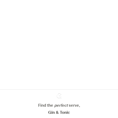
Nous aimerions utiliser des cookies
pour améliorer l’expérience de notre
site web.
En savoir plus sur
notre politique de gestion des
cookies
Paramétrer mes cookies
Find the
perfect
Ginventory
serve,
Refuser tout
Accepter tout
Gin & Tonic