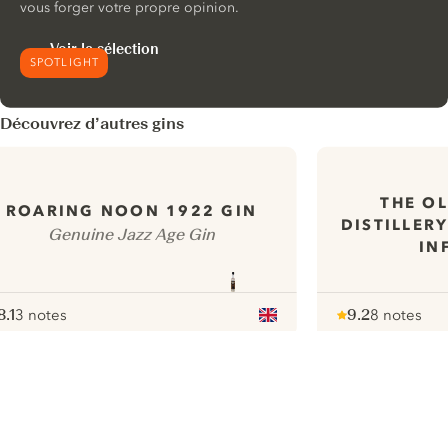
vous forger votre propre opinion.
Voir la sélection
SPOTLIGHT
Découvrez d’autres gins
THE O
ROARING NOON 1922 GIN
DISTILLER
Genuine Jazz Age Gin
IN
8.1
3 notes
9.2
8 notes
ote :
 10
pour
Note :
/ 10
pour
ui.nextImg