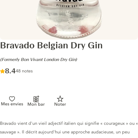
Bravado Belgian Dry Gin
-
(Formerly Bon Vivant London Dry Gin)
Score :
8.4
/ 10
48 notes
Mes envies
Mon bar
Noter
Description du gin
Bravado vient d'un vieil adjectif italien qui signifie « courageux » ou «
sauvage ». Il décrit aujourd'hui une approche audacieuse, un peu