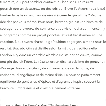
téméraire, qui peut sembler contraire au bon sens. Le résultat
pourrait être un désastre... ou des cris de 'Bravo !'. Avons-nous laissé
tomber la balle ou avons-nous réussi à créer le gin ultime ? Veuillez
décider par vous-même. Pour nous, bravado gin est une histoire de
courage, de bravoure, de confiance et de vision qui a commencé il y
a longtemps comme un projet ponctuel et s'est transformée en une
vocation. Nous avons chassé le goût ultime et garçon, aimons-nous le
résultat. Bravado Gin est distillé selon la méthode traditionnelle
London Dry dans un véritable alambic Holsteiner en cuivre, comme
tout gin devrait l'être. Le résultat est un distillat sublime de genévrier,
d'orange douce, de citron, de citronnelle, de cardamome, de
coriandre, d'angélique et de racine d'iris. La bouche parfaitement
équilibrée de genévrier, d'épices et d'agrumes inspire souvent la
bravoure. Embrassez-le et vivez pleinement votre vie.
Producteur
Open Up Farm Distillery / The Gouwkens Liquor
ABV