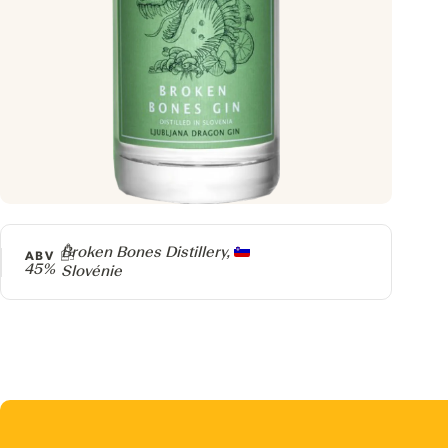
Producteur
Broken Bones Distillery,
ABV
45%
Slovénie