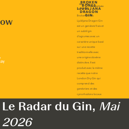
now
r
lay
Le Radar du Gin,
Mai
2026