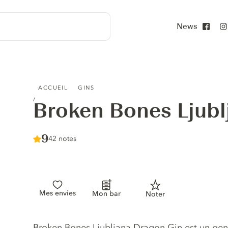
News
Face
BROKEN BONES LJUBLJANA DRAGON GIN
ACCUEIL
GINS
Broken Bones Ljubl
Score :
9
/ 10
42 notes
Mes envies
Mon bar
Noter
Description du gin
Broken Bones Ljubljana Dragon Gin est un geniè