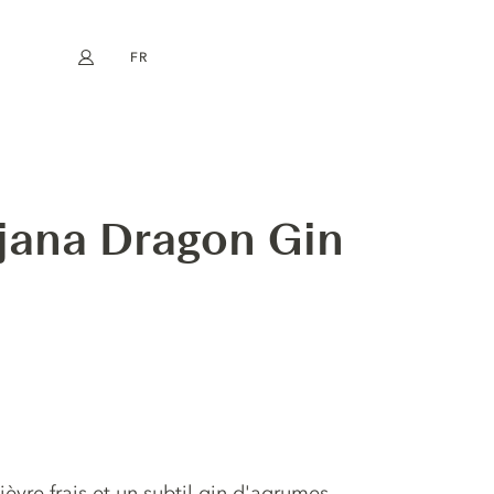
FR
Mon compte
book
Instagram
EN
DE
NL
ES
jana Dragon Gin
vre frais et un subtil gin d'agrumes