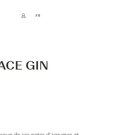
FR
Mon compte
book
Instagram
EN
DE
NL
ES
ACE GIN
aucoup de ses notes d'agrumes et