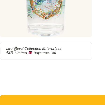
Producteur
Royal Collection Enterprises
ABV
42%
Limited,
Royaume-Uni