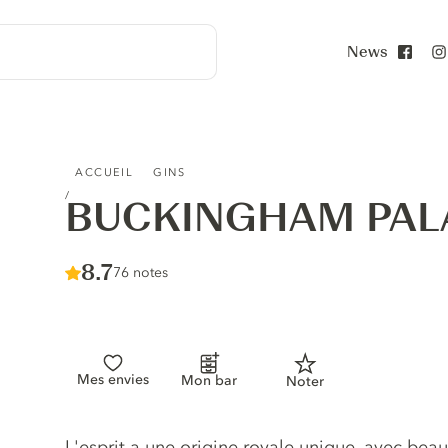
News
Face
BUCKINGHAM PALACE GIN
ACCUEIL
GINS
BUCKINGHAM PAL
Score :
8.7
/ 10
76 notes
Mes envies
Mon bar
Noter
Description du gin
L'esprit a une origine royale unique, avec be