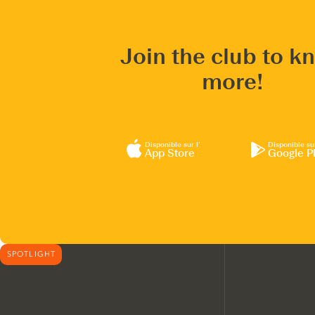
Join the club to k
more!
Disponible sur l’
Disponible su
App Store
Google P
SPOTLIGHT