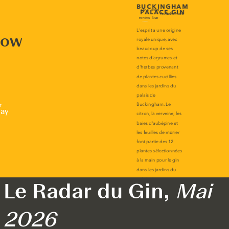
now
r
lay
Le Radar du Gin,
Mai
2026