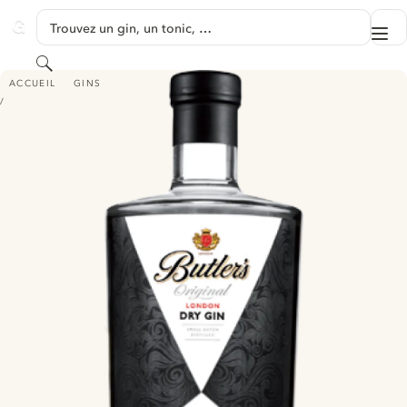
PASSER AU CONTENU
Trouvez un gin, un tonic, …
Me
GINVENTORY
Rechercher
BUTLER’S ORIGINAL LONDON DRY GIN
ACCUEIL
GINS