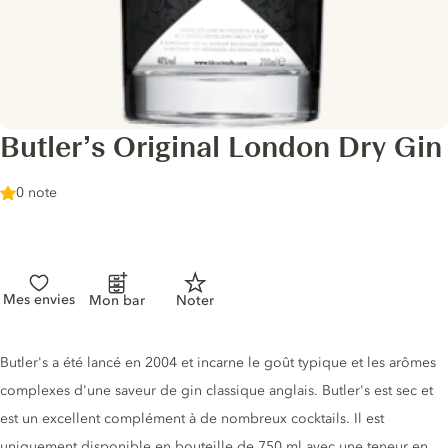
Butler’s Original London Dry Gin
0 note
Mes envies
Mon bar
Noter
Description du gin
Butler's a été lancé en 2004 et incarne le goût typique et les arômes
complexes d'une saveur de gin classique anglais. Butler's est sec et
est un excellent complément à de nombreux cocktails. Il est
uniquement disponible en bouteille de 750 ml avec une teneur en