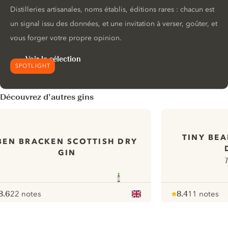
Distilleries artisanales, noms établis, éditions rares : chacun est
un signal issu des données, et une invitation à verser, goûter, et
vous forger votre propre opinion.
Voir la sélection
SPOTLIGHT
Découvrez d’autres gins
TINY BE
BEN BRACKEN SCOTTISH DRY
GIN
T
8.6
22 notes
8.4
11 notes
ote :
 10
pour
Note :
/ 10
pour
ui.nextImg