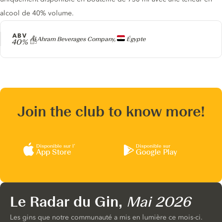
alcool de 40% volume.
ABV
Producteur
Al Ahram Beverages Company,
Égypte
40%
Join the club to know more!
Disponible sur l’
Disponible sur
App Store
Google Play
Le Radar du Gin,
Mai 2026
Les gins que notre communauté a mis en lumière ce mois-ci.