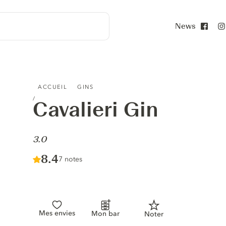
News
Face
CAVALIERI GIN - 3.0
ACCUEIL
GINS
Cavalieri Gin
-
3.0
Score :
8.4
/ 10
7 notes
Mes envies
Mon bar
Noter