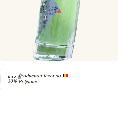
Producteur
Producteur inconnu,
ABV
38%
Belgique