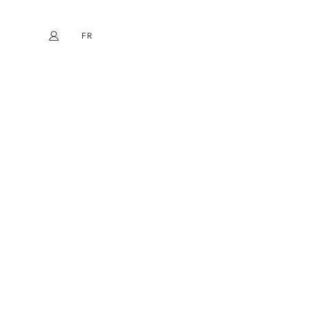
FR
Mon compte
book
Instagram
EN
DE
NL
ES