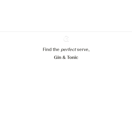
En savoir plus sur
notre politique de gestion des
cookies
Paramétrer mes cookies
Refuser tout
Accepter tout
Find the
perfect
Ginventory
serve,
Gin & Tonic
News
Contact
Privacy Policy
Tous nos gins