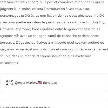
sera familier mais encore plus poli et complexe et pour ceux qui se
joignent à l'histoire, ce sera l'introduction à vos nouveaux
personnages préférés. La non-fiction de nos deux gins secs, il a été
créé pour mettre en valeur le pedigree de la catégorie London Dry.
Convivial et propre, bien équilibré entre le genévrier lisse et les
agrumes vifs avec un soupçon subtil de coriandre et de nuances
terreuses. Dégustez ou écrivez à n'importe quel cocktail préféré de
gin, nous avons écrit nos botanicals et saveurs pour être extrêmement
souple dans un monde d'égreneuses et de gins d'artisanat
accablantes.
ABV
Producteur
Temple Distilling,
États-Unis
45%
Le tonic parfait avec ce gin