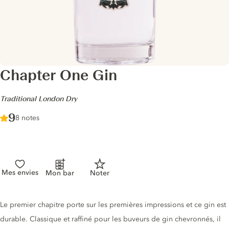
Chapter One Gin
-
Traditional London Dry
Score :
9
/ 10
8 notes
Mes envies
Mon bar
Noter
Description du gin
Le premier chapitre porte sur les premières impressions et ce gin est
durable. Classique et raffiné pour les buveurs de gin chevronnés, il